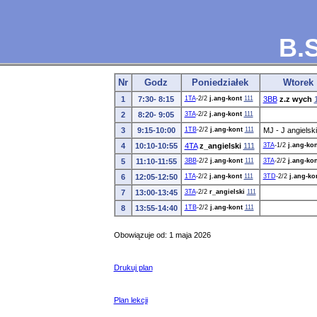
B.S
Nr
Godz
Poniedziałek
Wtorek
1
7:30- 8:15
1TA
-2/2
j.ang-kont
111
3BB
z.z wych
2
8:20- 9:05
3TA
-2/2
j.ang-kont
111
3
9:15-10:00
1TB
-2/2
j.ang-kont
111
MJ - J angielski
4
10:10-10:55
4TA
z_angielski
111
3TA
-1/2
j.ang-kon
5
11:10-11:55
3BB
-2/2
j.ang-kont
111
3TA
-2/2
j.ang-kon
6
12:05-12:50
1TA
-2/2
j.ang-kont
111
3TD
-2/2
j.ang-ko
7
13:00-13:45
3TA
-2/2
r_angielski
111
8
13:55-14:40
1TB
-2/2
j.ang-kont
111
Obowiązuje od: 1 maja 2026
Drukuj plan
Plan lekcji