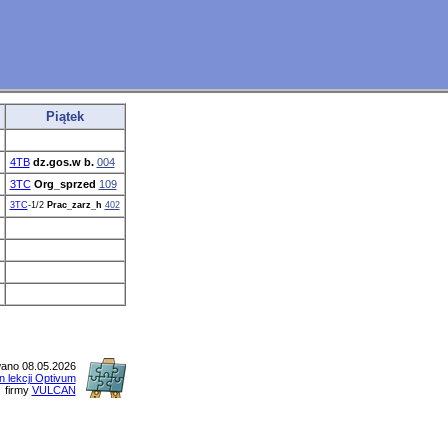
Piątek
4TB
dz.gos.w b.
004
3TC
Org_sprzed
109
3TC
-1/2
Prac_zarz_h
402
ano 08.05.2026
n lekcji Optivum
firmy
VULCAN