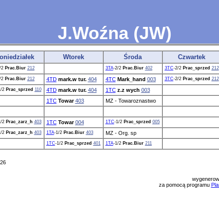
J.Woźna (JW)
oniedziałek
Wtorek
Środa
Czwartek
/2
Prac.Biur
212
3TA
-2/2
Prac.Biur
402
3TC
-2/2
Prac_sprzed
212
/2
Prac.Biur
212
4TD
mark.w tur.
404
4TC
Mark_hand
003
3TC
-2/2
Prac_sprzed
212
1/2
Prac_sprzed
110
4TD
mark.w tur.
404
1TC
z.z wych
003
1TC
Towar
403
MZ - Towaroznastwo
1/2
Prac_zarz_h
403
1TC
Towar
004
1TC
-1/2
Prac_sprzed
005
1/2
Prac_zarz_h
403
1TA
-1/2
Prac.Biur
403
MZ - Org. sp
1TC
-1/2
Prac_sprzed
401
1TA
-1/2
Prac.Biur
211
026
wygenerow
za pomocą programu
Pla