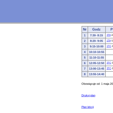
Nr
Godz
P
1
7:30- 8:15
3TA
-2
2
8:20- 9:05
1TA
-1
3
9:15-10:00
1TC
-
4
10:10-10:55
5
11:10-11:55
6
12:05-12:50
3TC
-
7
13:00-13:45
3TC
-
8
13:55-14:40
Obowiązuje od: 1 maja 2
Drukuj plan
Plan lekcji