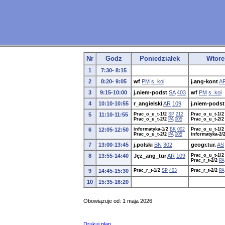
Nr
Godz
Poniedziałek
Wtore
1
7:30- 8:15
2
8:20- 9:05
wf
PM
s_kol
j.ang-kont
A
3
9:15-10:00
j.niem-podst
SA
403
wf
PM
s_kol
4
10:10-10:55
r_angielski
AR
109
j.niem-podst
5
11:10-11:55
Prac_o_u_t-1/2
SP
212
Prac_o_u_t-1/2
Prac_o_u_t-2/2
PA
005
Prac_o_u_t-2/2
6
12:05-12:50
informatyka-1/2
BK
002
Prac_o_u_t-1/2
Prac_o_u_t-2/2
PA
005
informatyka-2/
7
13:00-13:45
j.polski
BN
302
geogr.tur.
AS
8
13:55-14:40
Jęz_ang_tur
AR
109
Prac_o_u_t-1/2
Prac_r_t-2/2
PA
9
14:45-15:30
Prac_r_t-1/2
SP
403
Prac_r_t-2/2
PA
10
15:35-16:20
Obowiązuje od: 1 maja 2026
Drukuj plan