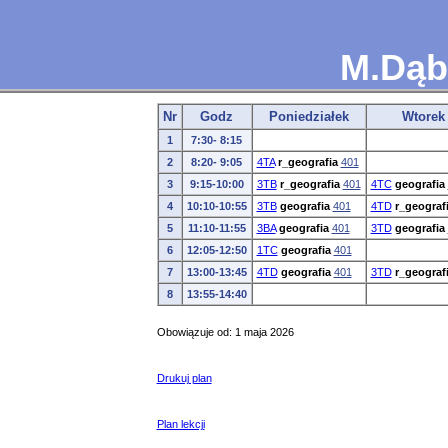
M.Dąb
Nr
Godz
Poniedziałek
Wtorek
1
7:30- 8:15
2
8:20- 9:05
4TA
r_geografia
401
3
9:15-10:00
3TB
r_geografia
401
4TC
geografia
4
10:10-10:55
3TB
geografia
401
4TD
r_geograf
5
11:10-11:55
3BA
geografia
401
3TD
geografia
6
12:05-12:50
1TC
geografia
401
7
13:00-13:45
4TD
geografia
401
3TD
r_geograf
8
13:55-14:40
Obowiązuje od: 1 maja 2026
Drukuj plan
Plan lekcji