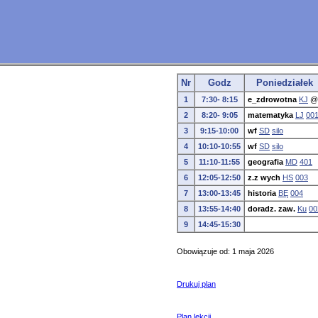
Nr
Godz
Poniedziałek
1
7:30- 8:15
e_zdrowotna
KJ
@
2
8:20- 9:05
matematyka
LJ
00
3
9:15-10:00
wf
SD
silo
4
10:10-10:55
wf
SD
silo
5
11:10-11:55
geografia
MD
401
6
12:05-12:50
z.z wych
HS
003
7
13:00-13:45
historia
BĘ
004
8
13:55-14:40
doradz. zaw.
Ku
00
9
14:45-15:30
Obowiązuje od: 1 maja 2026
Drukuj plan
Plan lekcji